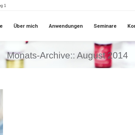
eg 1
e
Über mich
Anwendungen
Seminare
Ko
e
Über mich
Anwendungen
Seminare
Ko
Monats-Archive::
August 2014