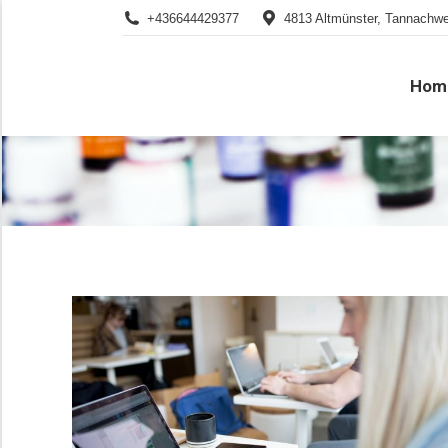
+436644429377
4813 Altmünster, Tannachw
Hom
Hom